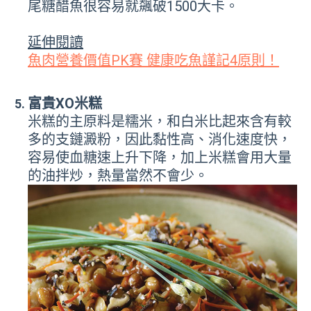
尾糖醋魚很容易就飆破1500大卡。
延伸閱讀
魚肉營養價值PK賽 健康吃魚謹記4原則！
富貴XO米糕
米糕的主原料是糯米，和白米比起來含有較
多的支鏈澱粉，因此黏性高、消化速度快，
容易使血糖速上升下降，加上米糕會用大量
的油拌炒，熱量當然不會少。