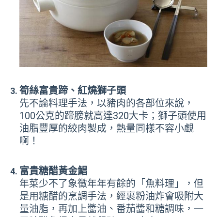
筍絲富貴蹄、紅燒獅子頭
先不論料理手法，以豬肉的各部位來說，
100公克的蹄膀就高達320大卡；獅子頭使用
油脂豐厚的絞肉製成，熱量同樣不容小覷
啊！
富貴糖醋黃金鯧
年菜少不了象徵年年有餘的「魚料理」，但
是用糖醋的烹調手法，經裹粉油炸會吸附大
量油脂，再加上醬油、番茄醬和糖調味，一