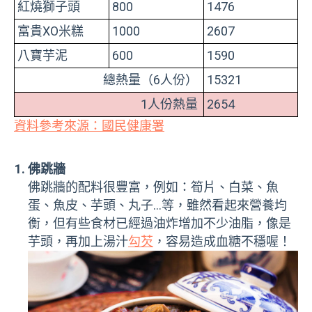
紅燒獅子頭
800
1476
富貴XO米糕
1000
2607
八寶芋泥
600
1590
總熱量（6人份）
15321
1人份熱量
2654
資料參考來源：國民健康署
佛跳牆
佛跳牆的配料很豐富，例如：筍片、白菜、魚
蛋、魚皮、芋頭、丸子…等，雖然看起來營養均
衡，但有些食材已經過油炸增加不少油脂，像是
芋頭，再加上湯汁
勾芡
，容易造成血糖不穩喔！