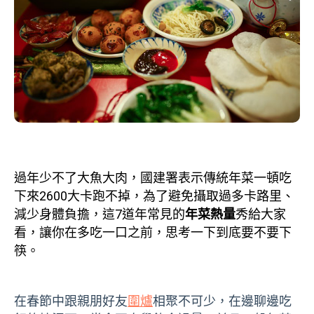
過年少不了大魚大肉，國建署表示傳統年菜一頓吃
下來2600大卡跑不掉，為了避免攝取過多卡路里、
減少身體負擔，這7道年常見的
年菜熱量
秀給大家
看，讓你在多吃一口之前，思考一下到底要不要下
筷。
在春節中跟親朋好友
圍爐
相聚不可少，在邊聊邊吃