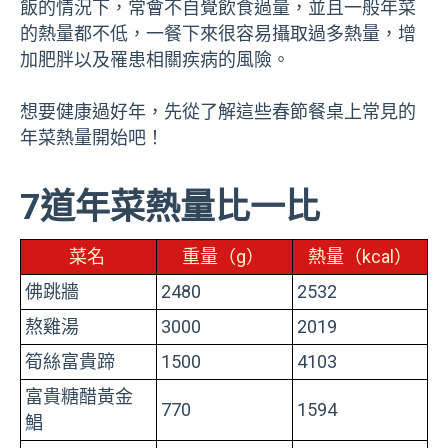
飯的情況下，常會不自覺飲食過量，並且一般年菜
的熱量都不低，一餐下來很容易攝取過多熱量，增
加肥胖以及罹患相關疾病的風險。
想要健康過好年，先從了解這些春節餐桌上常見的
年菜熱量開始吧！
7道年菜熱量比一比
菜名
重量（g）
熱量（kcal）
佛跳牆
2480
2532
熬雞湯
3000
2019
筍絲富貴蹄
1500
4103
富貴糖醋黃金
770
1594
鯧