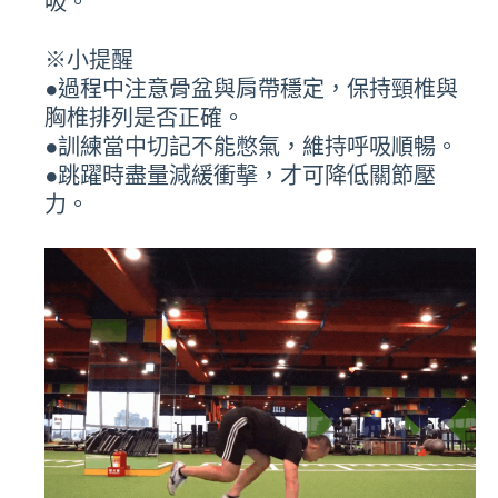
蓋與腳尖維持同方向，保持軀幹在良好的排
列上。
(3)接著將雙手置於前側地板上，成單腿四足
姿，維持骨盆、肩帶穩定。
(4)將單腳向後跳，做一下伏地挺身，再跳回
成單腿四足姿，利用雙手推至蹲姿後，單腳
向上跳再配合雙手向上延伸，最後回到起始
站姿姿勢，重複動作與換腳操作並且配合呼
吸。
※小提醒
●過程中注意骨盆與肩帶穩定，保持頸椎與
胸椎排列是否正確。
●訓練當中切記不能憋氣，維持呼吸順暢。
●跳躍時盡量減緩衝擊，才可降低關節壓
力。