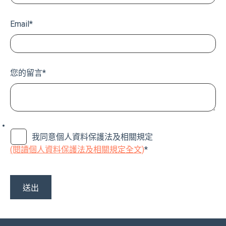
練＋3個激活動作一次搞懂
[運動健身, 臀肌, 無氧運動]
|
12 分鐘閱讀
您的姓名
*
Email
*
您的留言
*