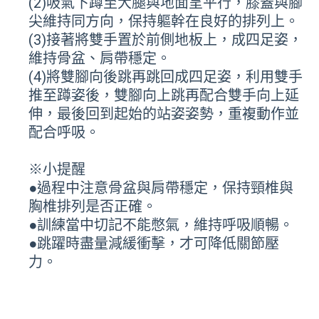
(2)吸氣下蹲至大腿與地面呈平行，膝蓋與腳
尖維持同方向，保持軀幹在良好的排列上。
(3)接著將雙手置於前側地板上，成四足姿，
維持骨盆、肩帶穩定。
(4)將雙腳向後跳再跳回成四足姿，利用雙手
推至蹲姿後，雙腳向上跳再配合雙手向上延
伸，最後回到起始的站姿姿勢，重複動作並
配合呼吸。
※小提醒
●過程中注意骨盆與肩帶穩定，保持頸椎與
胸椎排列是否正確。
●訓練當中切記不能憋氣，維持呼吸順暢。
●跳躍時盡量減緩衝擊，才可降低關節壓
力。