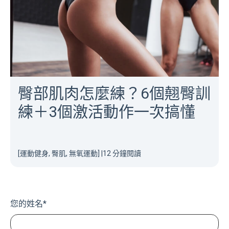
[運動健身, 臀肌, 大腿肌]
|
8 分鐘閱讀
臀部肌肉怎麼練？6個翹臀訓