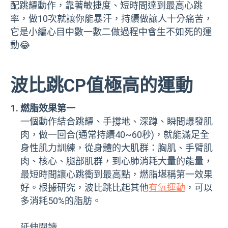
配跳耀動作，靠著敏捷度、短時間達到最高心跳
率，做10次就讓你能暴汗，持續做讓人十分痛苦，
它是小編心目中數一數二做過程中會生不如死的運
動😂
波比跳CP值極高的運動
燃脂效果第一
一個動作結合跳耀、手撐地、深蹲、瞬間爆發肌
肉，做一回合(通常持續40~60秒)，就能滿足全
身性肌力訓練，從身體的大肌群：胸肌、手臂肌
肉、核心、腿部肌群，到心肺消耗大量的能量，
最短時間讓心跳衝到最高點，燃脂堪稱第一效果
好。根據研究，波比跳比起其他
有氧運動
，可以
多消耗50%的脂肪。
延伸閱讀