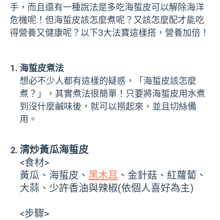
手，而且還有一種說法是多吃海蜇皮可以解除海洋
危機呢！但海蜇皮該怎麼煮呢？又該怎麼配才能吃
得營養又健康呢？以下3大法寶這樣搭，營養加倍！
海蜇皮煮法
想必不少人都有這樣的疑惑，「海蜇皮該怎麼
煮？」，其實煮法很簡單！只要將海蜇皮用水煮
到沒什麼鹹味後，就可以撈起來，並且切絲備
用。
清炒黃瓜海蜇皮
<食材>
黃瓜、海蜇皮、
黑木耳
、金針菇、紅蘿蔔、
大蒜、少許香油與辣椒(依個人喜好為主)
<步驟>