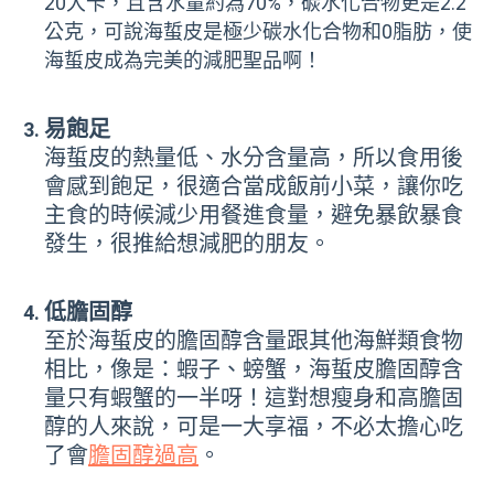
20大卡，且含水量約為70%，碳水化合物更是2.2
公克，可說海蜇皮是極少碳水化合物和0脂肪，使
海蜇皮成為完美的減肥聖品啊！
易飽足
海蜇皮的熱量低、水分含量高，所以食用後
會感到飽足，很適合當成飯前小菜，讓你吃
主食的時候減少用餐進食量，避免暴飲暴食
發生，很推給想減肥的朋友。
低膽固醇
至於海蜇皮的膽固醇含量跟其他海鮮類食物
相比，像是：蝦子、螃蟹，海蜇皮膽固醇含
量只有蝦蟹的一半呀！這對想瘦身和高膽固
醇的人來說，可是一大享福，不必太擔心吃
了會
膽固醇過高
。