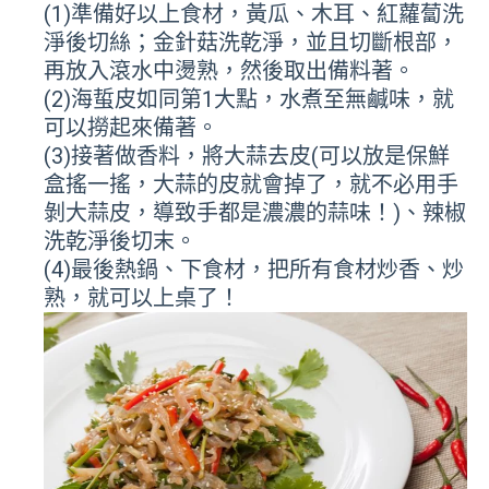
(1)
準備好以上食材，黃瓜、木耳、紅蘿蔔洗
淨後切絲；金針菇洗乾淨，並且切斷根部，
再放入滾水中燙熟，然後取出備料著。
(2)
海蜇皮如同第1大點，水煮至無鹹味，就
可以撈起來備著。
(3)
接著做香料，將大蒜去皮(可以放是保鮮
盒搖一搖，大蒜的皮就會掉了，就不必用手
剝大蒜皮，導致手都是濃濃的蒜味！)、辣椒
洗乾淨後切末。
(4)
最後熱鍋、下食材，把所有食材炒香、炒
熟，就可以上桌了！