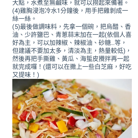
大點，水煮至無鹹味，就可以撈起來備著。
(4)雞胸浸泡冷水1分鐘後，用手把雞剝成一
絲一絲。
(5)最後做調味料，先拿一個碗，把烏醋、香
油、少許鹽巴、青蔥蒜末加在一起(依個人喜
好為主，可以加辣椒、辣椒油、砂糖…等，
但建議不要加太多，清淡為主，熱量較低)，
然後再把手撕雞、黃瓜、海蜇皮攪拌再一起
就完成囉！(還可以在撒上一些白芝麻，好吃
又提味！)