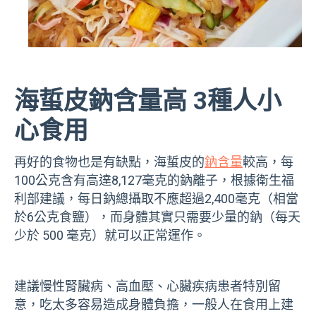
海蜇皮鈉含量高 3種人小
心食用
再好的食物也是有缺點，海蜇皮的
鈉含量
較高，每
100公克含有高達8,127毫克的鈉離子，根據衛生福
利部建議，每日鈉總攝取不應超過2,400毫克（相當
於6公克食鹽）
，
而
身體其實只需要少量的鈉（每天
少於 500 毫克）就可以正常運作。
建議慢性腎臟病、高血壓、心臟疾病患者特別留
意，吃太多容易造成身體負擔，一般人在食用上建