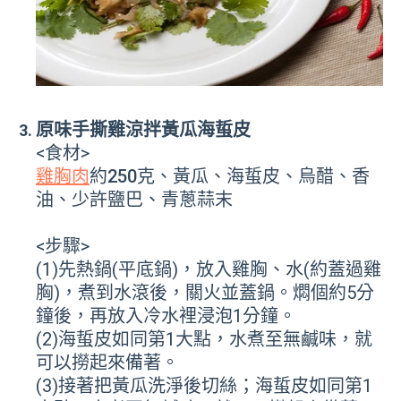
原味手撕雞涼拌黃瓜海蜇皮
<食材>
雞胸肉
約250克、黃瓜、海蜇皮、烏醋、香
油、少許鹽巴、青蔥蒜末
<步驟>
(1)
先熱鍋(平底鍋)，放入雞胸、水(約蓋過雞
胸)，煮到水滾後，關火並蓋鍋。燜個約5分
鐘後，再放入冷水裡浸泡1分鐘。
(2)海蜇皮如同第1大點，水煮至無鹹味，就
可以撈起來備著。
(3)接著把黃瓜洗淨後切絲；海蜇皮如同第1