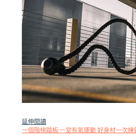
延伸閱讀
一個階梯踏板.一堂有氧運動 好身材一次練