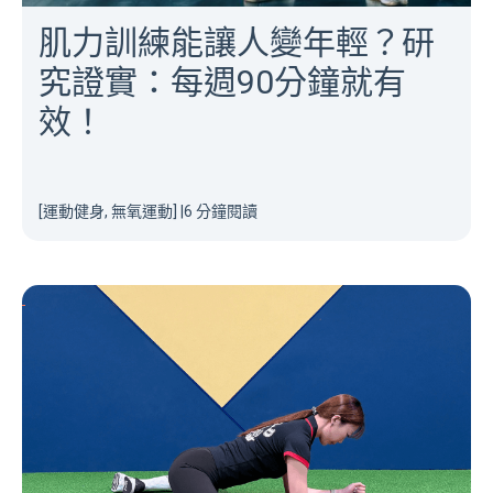
肌力訓練能讓人變年輕？研
究證實：每週90分鐘就有
效！
[運動健身, 無氧運動]
|
6 分鐘閱讀