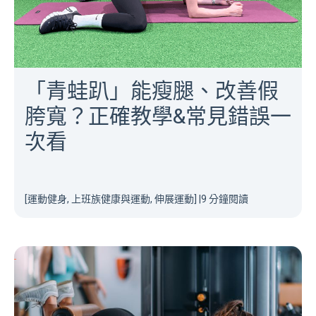
「青蛙趴」能瘦腿、改善假
胯寬？正確教學&常見錯誤一
次看
[運動健身, 上班族健康與運動, 伸展運動]
|
9 分鐘閱讀