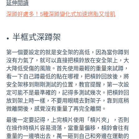
延伸閱讀
深蹲好處多！5種深蹲變化式加速燃脂又增肌
半框式深蹲架
第一個要設定的就是安全架的高低，因為當你蹲到
沒有力氣了，就可以直接把槓鈴放在安全架上，大
大降低受傷的風險。首先使用最輕的重量來試蹲，
看一下自己蹲最低的點在哪裡，把槓鈴回放後，將
安全架移到剛剛測試的位置，教官提醒，第一次設
定可能不是最準確的，記得多測試幾次。把槓鈴回
放到架上時一樣，不要用眼睛去對架子，靠到底稍
微離開後，感覺沒有重量了再完全離開。
最後一定要記得，上完槓片使用「槓片夾」，否則
在操作時槓片容易滑落，當重量偏移，槓鈴會往有
重量的一邊噴出去，萬一砸到自己和旁邊在運動的