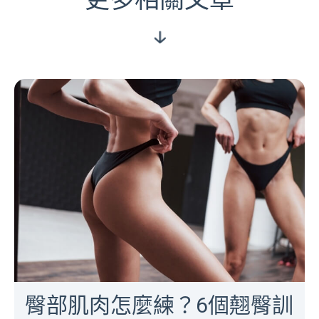
臀部肌肉怎麼練？6個翹臀訓