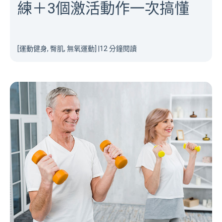
練＋3個激活動作一次搞懂
[運動健身, 臀肌, 無氧運動]
|
12 分鐘閱讀