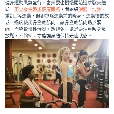
健身運動風氣盛行，審美觀也慢慢開始追求歐美體
態，
不少女生追求健康體態
，開始練
深蹲
、
慢跑
、
重訓…等運動，但卻忽略運動前的暖身、運動後的放
鬆，過度使用骨盆底肌肉，讓骨盆底肌肉過於緊
繃，而導致慢性發炎。想避免，還是要注重暖身及
放鬆，不偷懶，才能讓身體保持最佳狀態。