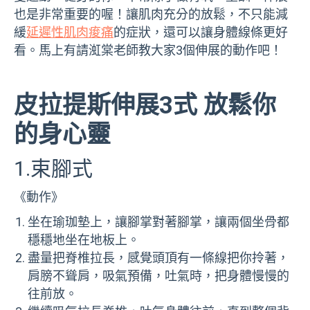
也是非常重要的喔！讓肌肉充分的放鬆，不只能減
緩
延遲性肌肉痠痛
的症狀，還可以讓身體線條更好
看。馬上有請渱棠老師教大家3個伸展的動作吧！
皮拉提斯伸展3式 放鬆你
的身心靈
1.束腳式
《動作》
坐在瑜珈墊上，讓腳掌對著腳掌，讓兩個坐骨都
穩穩地坐在地板上。
盡量把脊椎拉長，感覺頭頂有一條線把你拎著，
肩膀不聳肩，吸氣預備，吐氣時，把身體慢慢的
往前放。