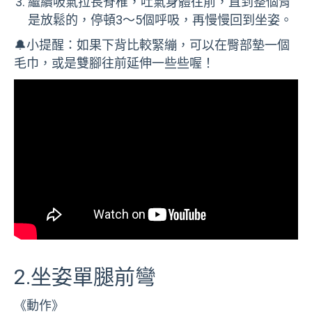
繼續吸氣拉長脊椎，吐氣身體往前，直到整個背
是放鬆的，停頓3～5個呼吸，再慢慢回到坐姿。
🔔小提醒：如果下背比較緊繃，可以在臀部墊一個
毛巾，或是雙腳往前延伸一些些喔！
2.坐姿單腿前彎
《動作》