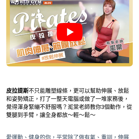
皮拉提斯
不只能雕塑線條，更可以幫助伸展、放鬆
和姿勢矯正，打了一整天電腦或做了一堆家務後，
覺得渾身緊繃不舒服嗎？渱棠老師教你3個動作，從
雙腿到手臂，讓全身都放～輕～鬆～
愛運動、健身的你，平常除了做有氧、重訓，伸展