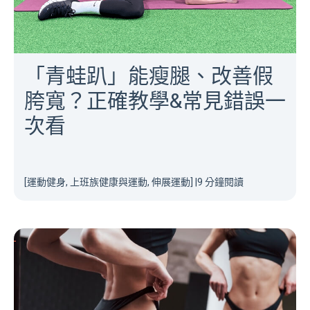
「青蛙趴」能瘦腿、改善假
胯寬？正確教學&常見錯誤一
次看
[運動健身, 上班族健康與運動, 伸展運動]
|
9 分鐘閱讀