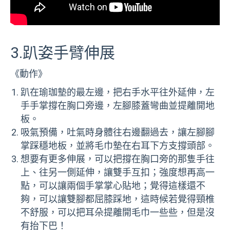
3.趴姿手臂伸展
《動作》
趴在瑜珈墊的最左邊，把右手水平往外延伸，左
手手掌撐在胸口旁邊，左腳膝蓋彎曲並提離開地
板。
吸氣預備，吐氣時身體往右邊翻過去，讓左腳腳
掌踩穩地板，並將毛巾墊在右耳下方支撐頭部。
想要有更多伸展，可以把撐在胸口旁的那隻手往
上、往另一側延伸，讓雙手互扣；強度想再高一
點，可以讓兩個手掌掌心貼地；覺得這樣還不
夠，可以讓雙腳都屈膝踩地，這時候若覺得頸椎
不舒服，可以把耳朵提離開毛巾一些些，但是沒
有抬下巴！