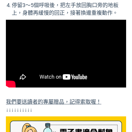
停留3～5個呼吸後，把左手放回胸口旁的地板
上，身體再緩慢的回正，接著換邊重複動作。
我們要送讀者的專屬贈品，記得索取喔！
↓↓↓↓↓↓↓↓↓↓