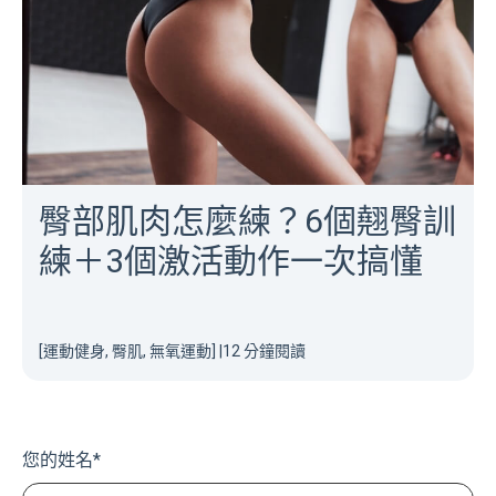
臀部肌肉怎麼練？6個翹臀訓
練＋3個激活動作一次搞懂
[運動健身, 臀肌, 無氧運動]
|
12 分鐘閱讀
您的姓名
*