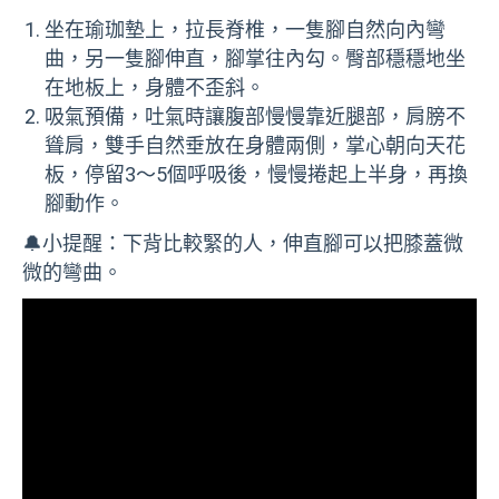
坐在瑜珈墊上，拉長脊椎，一隻腳自然向內彎
曲，另一隻腳伸直，腳掌往內勾。臀部穩穩地坐
在地板上，身體不歪斜。
吸氣預備，吐氣時讓腹部慢慢靠近腿部，肩膀不
聳肩，雙手自然垂放在身體兩側，掌心朝向天花
板，停留3～5個呼吸後，慢慢捲起上半身，再換
腳動作。
🔔小提醒：下背比較緊的人，伸直腳可以把膝蓋微
微的彎曲。