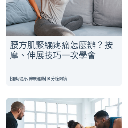
腰方肌緊繃疼痛怎麼辦？按
摩、伸展技巧一次學會
[運動健身, 伸展運動]
|
8 分鐘閱讀