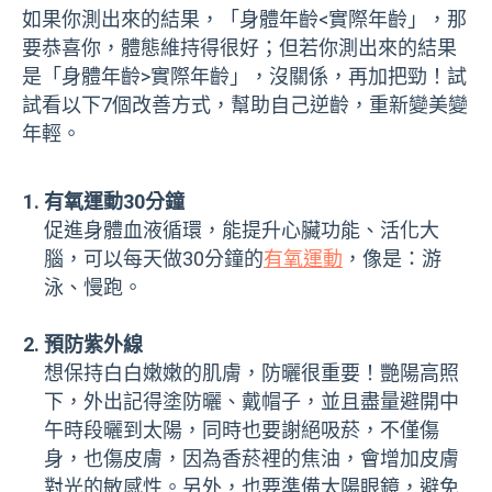
如果你測出來的結果，「身體年齡<實際年齡」，那
要恭喜你，體態維持得很好；但若你測出來的結果
是「身體年齡>實際年齡」，沒關係，再加把勁！試
試看以下7個改善方式，幫助自己逆齡，重新變美變
年輕。
有氧運動30分鐘
促進身體血液循環，能提升心臟功能、活化大
腦，可以每天做30分鐘的
有氧運動
，像是：游
泳、慢跑。
預防紫外線
想保持白白嫩嫩的肌膚，防曬很重要！艷陽高照
下，外出記得塗防曬、戴帽子，並且盡量避開中
午時段曬到太陽，同時也要謝絕吸菸，不僅傷
身，也傷皮膚，因為香菸裡的焦油，會增加皮膚
對光的敏感性。另外，也要準備太陽眼鏡，避免