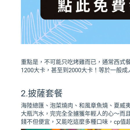
重點是，不可能只吃烤雞而已，通常西式
1200大卡，甚至到2000大卡！等於一般
2.披薩套餐
海陸總匯、泡菜燒肉、和風章魚燒、夏威夷
大瓶汽水，完完全全擄獲年輕人的心～而
錢不但便宜，又能吃這麼多種口味，cp值超