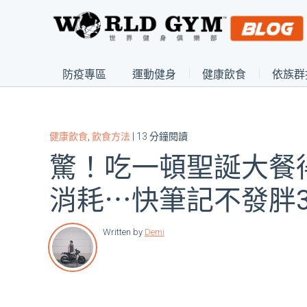
防疫專區
運動健身
健康飲食
依族群
健康飲食
,
飲食方法
| 13 分鐘閱讀
驚！吃一頓聖誕大餐得
消耗⋯快筆記不發胖
Written by
Demi