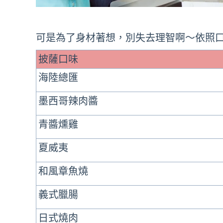
可是為了身材著想，別失去理智啊～依照
披薩口味
海陸總匯
墨西哥辣肉醬
青醬燻雞
夏威夷
和風章魚燒
義式臘腸
日式燒肉