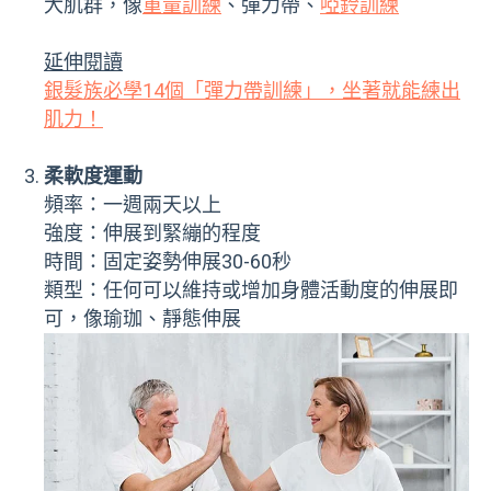
大肌群，像
重量訓練
、彈力帶、
啞鈴訓練
延伸閱讀
銀髮族必學14個「彈力帶訓練」，坐著就能練出
肌力！
柔軟度運動
頻率：一週兩天以上
強度：伸展到緊繃的程度
時間：固定姿勢伸展30-60秒
類型：任何可以維持或增加身體活動度的伸展即
可，像瑜珈、靜態伸展