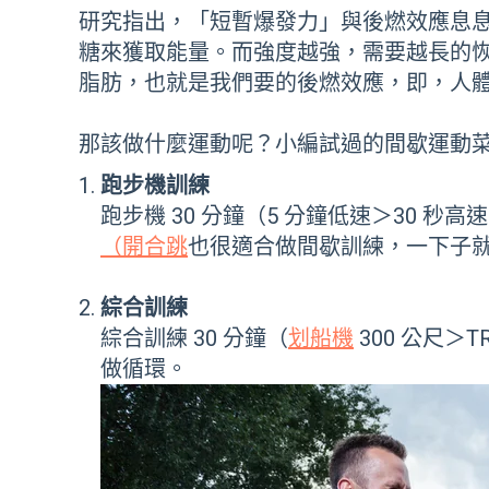
研究指出，「短暫爆發力」與後燃效應息息
糖來獲取能量。而強度越強，需要越長的
脂肪，也就是我們要的後燃效應，即，人
那該做什麼運動呢？小編試過的間歇運動
跑步機訓練
跑步機 30 分鐘（5 分鐘低速＞30 秒
（開合跳
也很適合做間歇訓練，一下子
綜合訓練
綜合訓練 30 分鐘（
划船機
300 公尺＞
做循環。