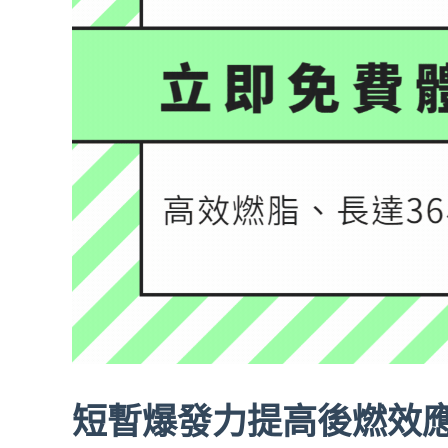
短暫爆發力提高後燃效