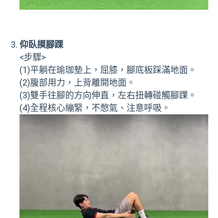
仰臥摸腳踝
<步驟>
(1)平躺在瑜珈墊上，屈膝，腳底板踩滿地面。
(2)腹部用力，上背離開地面。
(3)雙手往腳的方向伸直，左右扭轉碰觸腳踝。
(4)全程核心繃緊，不憋氣、注意呼吸。