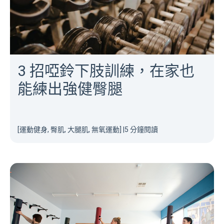
3 招啞鈴下肢訓練，在家也
能練出強健臀腿
[運動健身, 臀肌, 大腿肌, 無氧運動]
|
5 分鐘閱讀