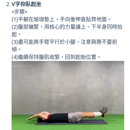
V字仰臥起坐
<步驟>
(1)平躺在瑜珈墊上，手向後伸直貼齊地面。
(2)腹部繃緊，用核心的力量讓上、下半身同時抬
起。
(3)盡可能將手臂平行於小腿，注意肩膀不要前
傾。
(4)繼續保持腹肌收緊，回到起始位置。