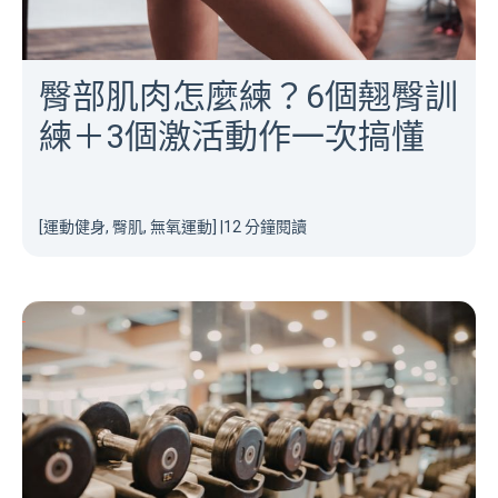
臀部肌肉怎麼練？6個翹臀訓
練＋3個激活動作一次搞懂
[運動健身, 臀肌, 無氧運動]
|
12 分鐘閱讀