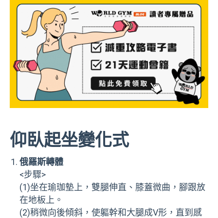
仰臥起坐變化式
俄羅斯轉體
<步驟>
(1)坐在瑜珈墊上，雙腿伸直、膝蓋微曲，腳跟放
在地板上。
(2)稍微向後傾斜，使軀幹和大腿成V形，直到感