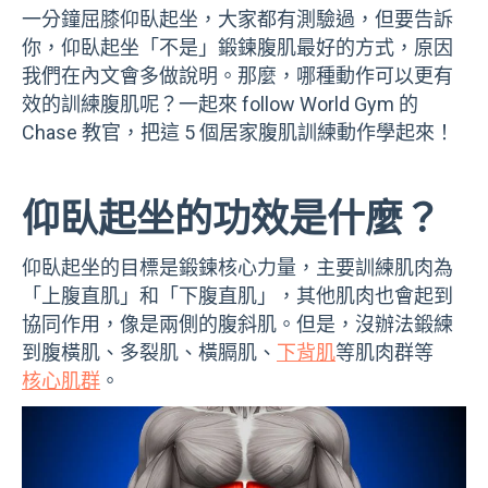
一分鐘屈膝仰臥起坐，大家都有測驗過，但要告訴
你，仰臥起坐「不是」鍛鍊腹肌最好的方式，原因
我們在內文會多做說明。那麼，哪種動作可以更有
效的訓練腹肌呢？一起來 follow World Gym 的
Chase 教官，把這 5 個居家腹肌訓練動作學起來！
仰臥起坐的功效是什麼？
仰臥起坐的目標是鍛鍊核心力量，主要訓練肌肉為
「上腹直肌」和「下腹直肌」，其他肌肉也會起到
協同作用，像是兩側的腹斜肌。但是，沒辦法鍛練
到腹橫肌、多裂肌、橫膈肌、
下背肌
等肌肉群等
核心肌群
。