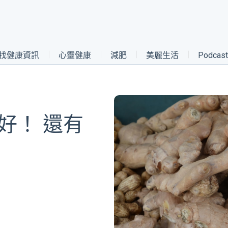
找健康資訊
心靈健康
減肥
美麗生活
Podca
好！ 還有