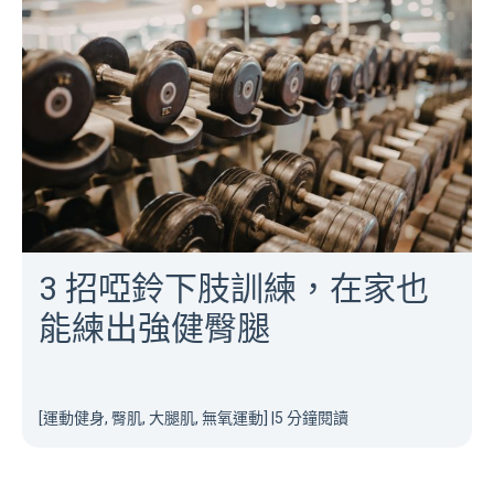
3 招啞鈴下肢訓練，在家也
能練出強健臀腿
[運動健身, 臀肌, 大腿肌, 無氧運動]
|
5 分鐘閱讀