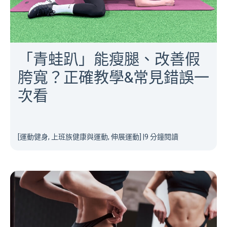
「青蛙趴」能瘦腿、改善假
胯寬？正確教學&常見錯誤一
次看
[運動健身, 上班族健康與運動, 伸展運動]
|
9 分鐘閱讀