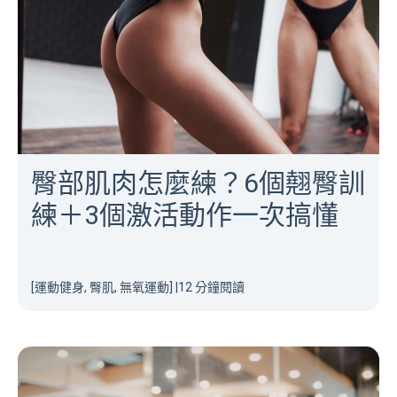
臀部肌肉怎麼練？6個翹臀訓
練＋3個激活動作一次搞懂
[運動健身, 臀肌, 無氧運動]
|
12 分鐘閱讀