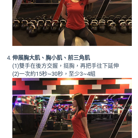
伸展胸大肌、胸小肌、前三角肌
(1)雙手在後方交握，挺胸，再把手往下延伸
(2)一次約15秒~30秒，至少3~4組