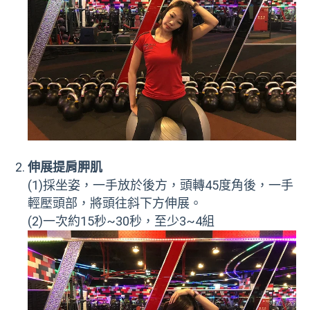
伸展提肩胛肌
(1)採坐姿，一手放於後方，頭轉45度角後，一手
輕壓頭部，將頭往斜下方伸展。
(2)一次約15秒~30秒，至少3~4組