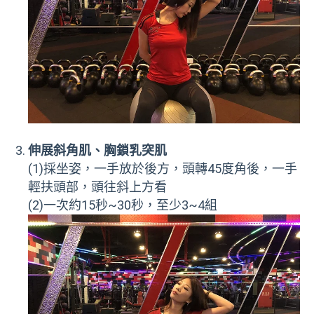
伸展斜角肌、胸鎖乳突肌
(1)採坐姿，一手放於後方，頭轉45度角後，一手
輕扶頭部，頭往斜上方看
(2)一次約15秒~30秒，至少3~4組