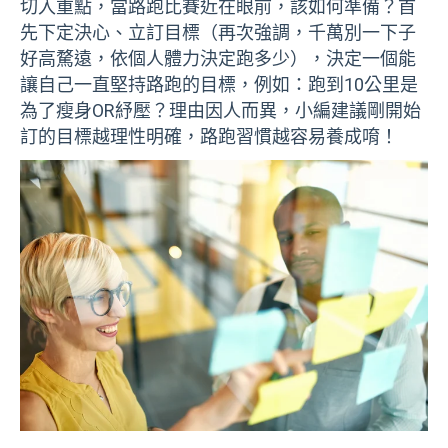
切入重點，當路跑比賽近在眼前，該如何準備？首
先下定決心、立訂目標（再次強調，千萬別一下子
好高騖遠，依個人體力決定跑多少），決定一個能
讓自己一直堅持路跑的目標，例如：跑到10公里是
為了瘦身OR紓壓？理由因人而異，小編建議剛開始
訂的目標越理性明確，路跑習慣越容易養成唷！