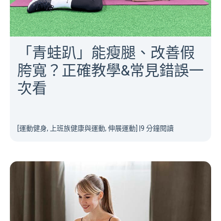
「青蛙趴」能瘦腿、改善假
胯寬？正確教學&常見錯誤一
次看
[運動健身, 上班族健康與運動, 伸展運動]
|
9 分鐘閱讀