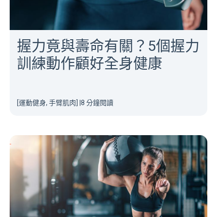
握力竟與壽命有關？5個握力
訓練動作顧好全身健康
[運動健身, 手臂肌肉]
|
8 分鐘閱讀