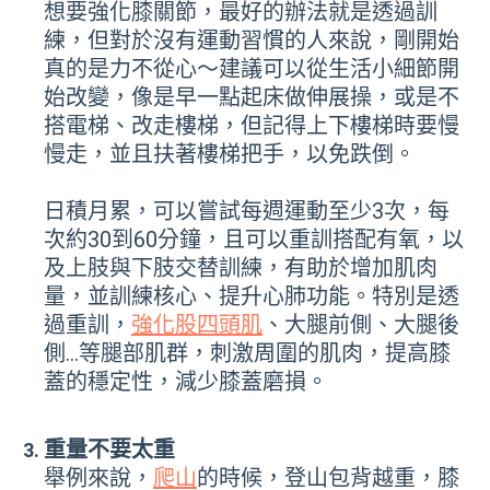
想要強化膝關節，最好的辦法就是透過訓
練，但對於沒有運動習慣的人來說，剛開始
真的是力不從心～建議可以從生活小細節開
始改變，像是早一點起床做伸展操，或是不
搭電梯、改走樓梯，但記得上下樓梯時要慢
慢走，並且扶著樓梯把手，以免跌倒。
日積月累，可以嘗試每週運動至少3次，每
次約30到60分鐘，且可以重訓搭配有氧，以
及上肢與下肢交替訓練，有助於增加肌肉
量，並訓練核心、提升心肺功能。特別是透
過重訓，
強化股四頭肌
、大腿前側、大腿後
側…等腿部肌群，刺激周圍的肌肉，提高膝
蓋的穩定性，減少膝蓋磨損。
重量不要太重
舉例來說，
爬山
的時候，登山包背越重，膝