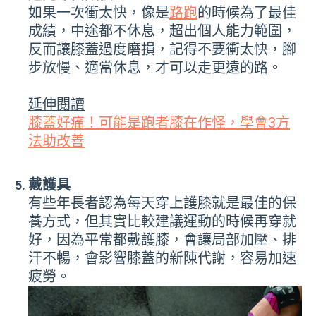
如果一次衝太快，像是
路跑
的時候為了最佳
成績，中途都不休息，超出個人能力範圍，
反而讓膝蓋過度磨損，記得不要衝太快，腳
步放慢、適當休息，才可以走更遠的路。
延伸閱讀
膝蓋好痛！可能是跑者膝在作怪，學會3方
法助改善
戴護具
有些年長者認為每天穿上護膝就是最佳的保
養方式，但其實比較建議運動的時候再穿就
好，因為平常都戴護膝，會讓局部加壓、排
汗不暢，會影響膝蓋的新陳代謝，容易加速
疲勞。