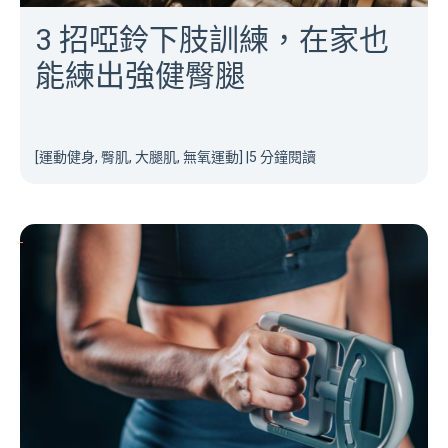
3 招啞鈴下肢訓練，在家也
能練出強健臀腿
[運動健身, 臀肌, 大腿肌, 無氧運動]
|
5 分鐘閱讀