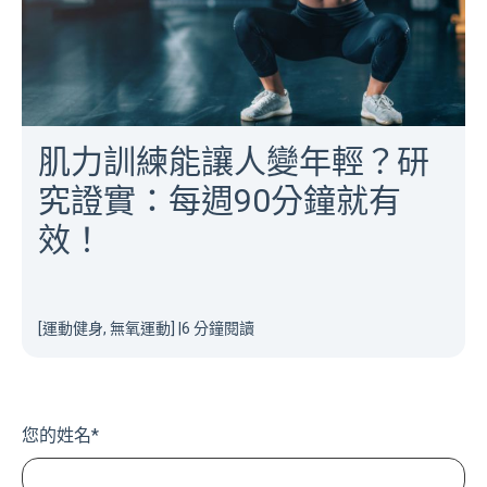
肌力訓練能讓人變年輕？研
究證實：每週90分鐘就有
效！
[運動健身, 無氧運動]
|
6 分鐘閱讀
您的姓名
*