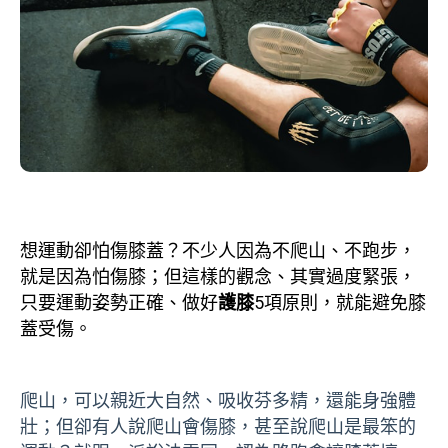
想運動卻怕傷膝蓋？不少人因為不爬山、不跑步，
就是因為怕傷膝；但這樣的觀念、其實過度緊張，
只要運動姿勢正確、做好
護膝
5項原則，就能避免膝
蓋受傷。
爬山，可以親近大自然、吸收芬多精，還能身強體
壯；但卻有人說爬山會傷膝，甚至說爬山是最笨的