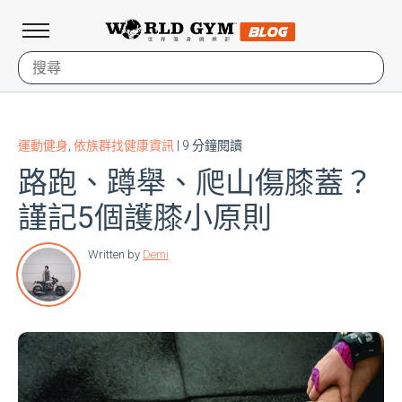
運動健身
,
依族群找健康資訊
| 9 分鐘閱讀
路跑、蹲舉、爬山傷膝蓋？
謹記5個護膝小原則
Written by
Demi