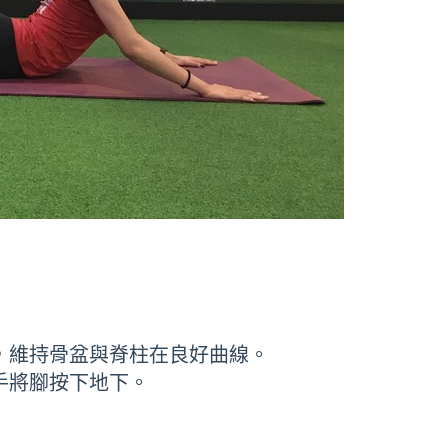
向，維持骨盆與脊柱在良好曲線。
手將腳按下地下。