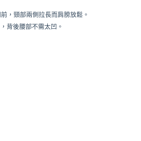
朝前，頸部兩側拉長而肩膀放鬆。
力，背後腰部不需太凹。