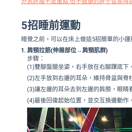
外表胖瘦不是重點 但不健康的胖子容易得
5招睡前運動
睡覺之前，可以在床上做這5招簡單的小運
肩頸拉筋(
伸展部位→肩頸肌群)
步驟：
(1)雙腳盤腿坐姿，右手放在右腳踝底
(2)左手放到右邊的耳朵，維持骨盆與
(3)讓左邊的耳朵去到左邊的肩膀，眼
(4)最後回復起始位置，並交互換邊動作