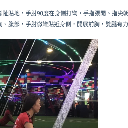
，腳趾貼地，手肘90度在身側打彎，手指張開、指尖
、胸、腹部，手肘微彎貼近身側，開展前胸，雙腿有