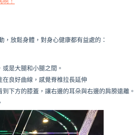
病啊！
動，放鬆身體，對身心健康都有益處的：
下，或是大腿和小腿之間。
脊柱在良好曲線，感覺脊椎拉長延伸
睛看到下方的膝蓋，讓右邊的耳朵與右邊的肩膀遠離
。