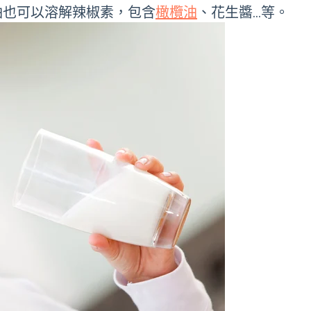
油也可以溶解辣椒素，包含
橄欖油
、花生醬…等。