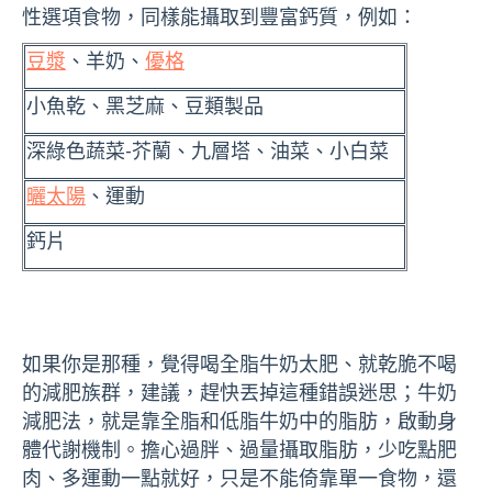
性選項食物，同樣能攝取到豐富鈣質，例如：
豆漿
、羊奶、
優格
小魚乾、黑芝麻、豆類製品
深綠色蔬菜-芥蘭、九層塔、油菜、小白菜
曬太陽
、運動
鈣片
如果你是那種，覺得喝全脂牛奶太肥、就乾脆不喝
的減肥族群，建議，趕快丟掉這種錯誤迷思；牛奶
減肥法，就是靠全脂和低脂牛奶中的脂肪，啟動身
體代謝機制。擔心過胖、過量攝取脂肪，少吃點肥
肉、多運動一點就好，只是不能倚靠單一食物，還