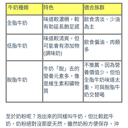
牛奶種類
特色
適合族群
味道較濃稠，較
飲食清淡、少油
全脂牛奶
有助延長飽足感
為主
味道較清爽，但
飲食偏油、肉類
低脂牛奶
可能會有添加物
多
(調味奶)
不推薦，因為營
牛奶「脫」去的
養價值少，但怕
營養元素多，像
脫脂牛奶
全脂牛奶味道太
是維生素和礦物
重，可與脫脂牛
質
奶交替喝
至於奶粉呢？泡出來的同樣叫牛奶，但比較起牛
奶，奶粉絕對沒那麼天然，雖然奶粉方便保存，沖