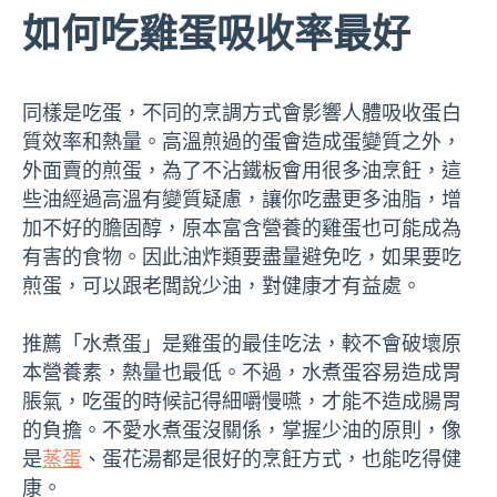
如何吃雞蛋吸收率最好
同樣是吃蛋，不同的烹調方式會影響人體吸收蛋白
質效率和熱量。高溫煎過的蛋會造成蛋變質之外，
外面賣的煎蛋，為了不沾鐵板會用很多油烹飪，這
些油經過高溫有變質疑慮，讓你吃盡更多油脂，增
加不好的膽固醇，原本富含營養的雞蛋也可能成為
有害的食物。因此油炸類要盡量避免吃，如果要吃
煎蛋，可以跟老闆說少油，對健康才有益處。
推薦「水煮蛋」是雞蛋的最佳吃法，較不會破壞原
本營養素，熱量也最低。不過，水煮蛋容易造成胃
脹氣，吃蛋的時候記得細嚼慢嚥，才能不造成腸胃
的負擔。不愛水煮蛋沒關係，掌握少油的原則，像
是
蒸蛋
、蛋花湯都是很好的烹飪方式，也能吃得健
康。