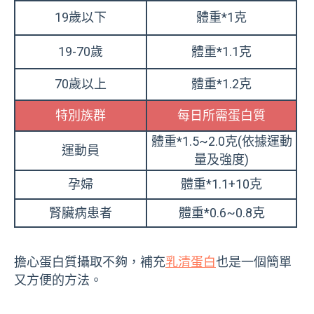
19歲以下
體重*1克
19-70歲
體重*1.1克
70歲以上
體重*1.2克
特別族群
每日所需蛋白質
體重*1.5~2.0克(依據運動
運動員
量及強度)
孕婦
體重*1.1+10克
腎臟病患者
體重*0.6~0.8克
擔心蛋白質攝取不夠，補充
乳清蛋白
也是一個簡單
又方便的方法。