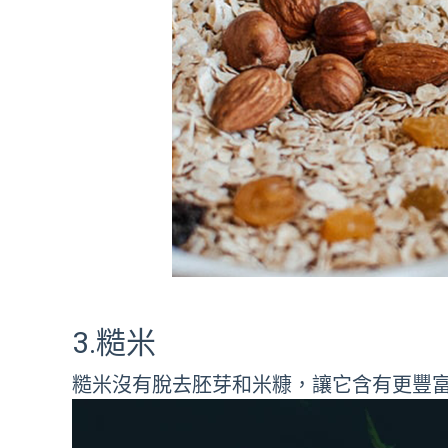
3.糙米
糙米沒有脫去胚芽和米糠，讓它含有更豐