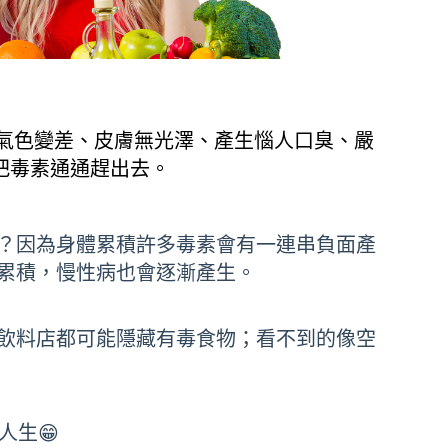
你氣色變差、皮膚無光澤、產生惱人口臭、嚴
把毒素通通趕出去。
？因為身體累積許多毒素會有一連串負面產
累積，慢性病也會逐漸產生。
飲料店都可能隱藏有毒食物；看不到的像空
人生😁