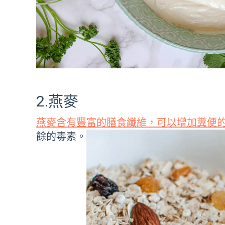
2.燕麥
燕麥含有豐富的膳食纖維，可以增加糞便
餘的毒素。