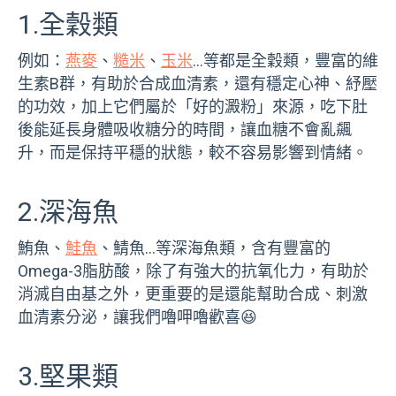
1.全穀類
例如：
燕麥
、
糙米
、
玉米
…等都是全穀類，豐富的維
生素B群，有助於合成血清素，還有穩定心神、紓壓
的功效，加上它們屬於「好的澱粉」來源，吃下肚
後能延長身體吸收糖分的時間，讓血糖不會亂飆
升，而是保持平穩的狀態，較不容易影響到情緒。
2.深海魚
鮪魚、
鮭魚
、鯖魚…等深海魚類，含有豐富的
Omega-3脂肪酸，除了有強大的抗氧化力，有助於
消滅自由基之外，更重要的是還能幫助合成、刺激
血清素分泌，讓我們嚕呷嚕歡喜😆
3.堅果類