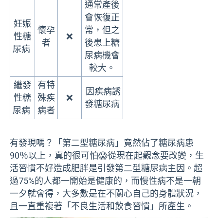
通常產後
會恢復正
妊娠
懷孕
常，但之
性糖
❌
者
後患上糖
尿病
尿病機會
較大。
繼發
有特
因疾病誘
性糖
殊疾
❌
發糖尿病
尿病
病者
有發現嗎？「第二型糖尿病」竟然佔了糖尿病患
90％以上，真的很可怕😱從現在起觀念要改變，生
活習慣不好造成肥胖是引發第二型糖尿病主因。超
過75%的人都一開始是健康的，而慢性病不是一朝
一夕就會得，大多數是在不關心自己的身體狀況，
且一直重複著
「不良生活和飲食習慣」
所產生。