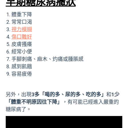
早期糖尿病癥狀
體重下降
常常口渴
視力模糊
傷口難好
皮膚搔癢
經常小便
手腳刺痛、麻木、灼痛或腫脹感
感到飢餓
容易疲倦
另外，出現
3多「喝的多、尿的多、吃的多」
和
1少
「體重不明原因往下降」
，有可能已經進入嚴重的
糖尿病了。