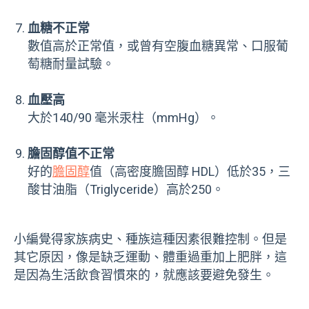
血糖不正常
數值高於正常值，或曾有空腹血糖異常、口服葡
萄糖耐量試驗。
血壓高
大於140/90 毫米汞柱（mmHg）。
膽固醇值不正常
好的
膽固醇
值（高密度膽固醇 HDL）低於35，三
酸甘油脂（Triglyceride）高於250。
小編覺得家族病史、種族這種因素很難控制。但是
其它原因，像是缺乏運動、體重過重加上肥胖，這
是因為生活飲食習慣來的，就應該要避免發生。