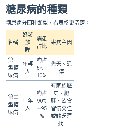
糖尿病的種類
糖尿病分四種類型，看表格更清楚：
好發
病患
名稱
族
患病主因
占比
群
第一
約占
年輕
先天、遺
型糖
5%~
人
傳
尿病
10%
有家族歷
約占
史、肥
第二
中年
90%
胖、飲食
型糖
人
~95
習慣欠佳
尿病
%
或缺乏運
動