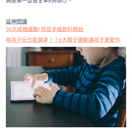
病是第一型發生率的6倍😯。
延伸閱讀
30天戒糖運動! 就從手搖飲料開始
陪孩子玩也能健身！？6大親子運動讓孩子更愛你