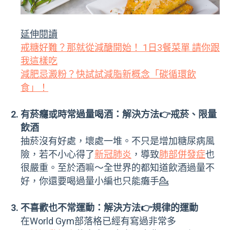
延伸閱讀
戒糖好難？那就從減醣開始！ 1日3餐菜單 請你跟
我這樣吃
減肥忌澱粉？快試試減脂新概念「碳循環飲
食」！
有菸癮或時常過量喝酒：解決方法👉戒菸、限量
飲酒
抽菸沒有好處，壞處一堆。不只是增加糖尿病風
險，若不小心得了
新冠肺炎
，導致
肺部併發症
也
很嚴重。至於酒嘛～全世界的都知道飲酒過量不
好，你還要喝過量小編也只能癱手💁
不喜歡也不常運動：解決方法👉規律的運動
在World Gym部落格已經有寫過非常多