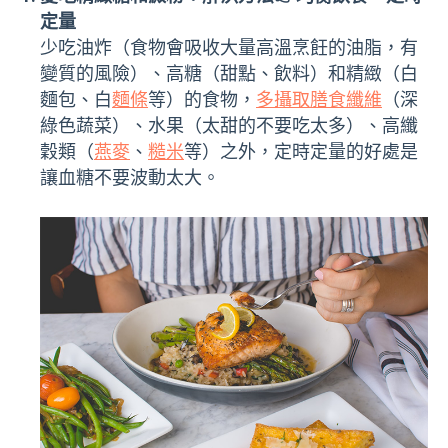
定量
少吃油炸（食物會吸收大量高溫烹飪的油脂，有
變質的風險）、高糖（甜點、飲料）和精緻（白
麵包、白
麵條
等）的食物，
多攝取膳食纖維
（深
綠色蔬菜）、水果（太甜的不要吃太多）、高纖
穀類（
燕麥
、
糙米
等）之外，定時定量的好處是
讓血糖不要波動太大。