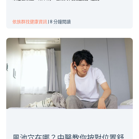
依族群找健康資訊
| 8 分鐘閱讀
風池穴在哪？中醫教你按對位置舒