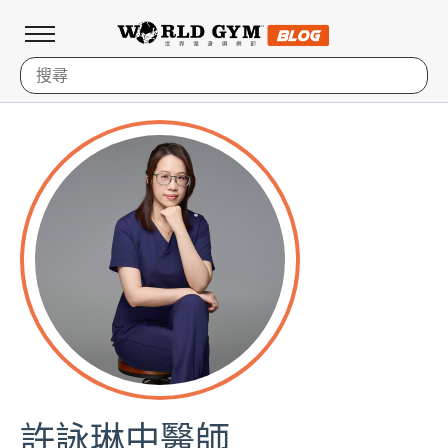
許詠琳中醫師