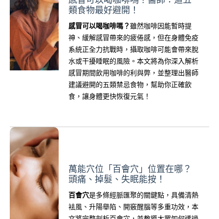
類食物最好避開！
感冒可以喝咖啡嗎？
雖然咖啡因能暫時提
神、緩解感冒帶來的疲倦感，但在身體免疫
系統正全力抗戰時，攝取咖啡可能會帶來脫
水或干擾睡眠的風險。本文將為你深入解析
感冒期間飲用咖啡的利與弊，並整理出醫師
建議避開的五類禁忌食物，幫助你正確飲
食，讓身體更快恢復元氣！
萬能穴位「百會穴」位置在哪？
頭痛、掉髮、失眠能按！
百會穴
是多條經脈匯聚的關鍵點，具備清熱
袪風、升陽舉陷、開竅醒腦等多重功效，本
文將完整剖析百會穴，並教導大眾如何透過