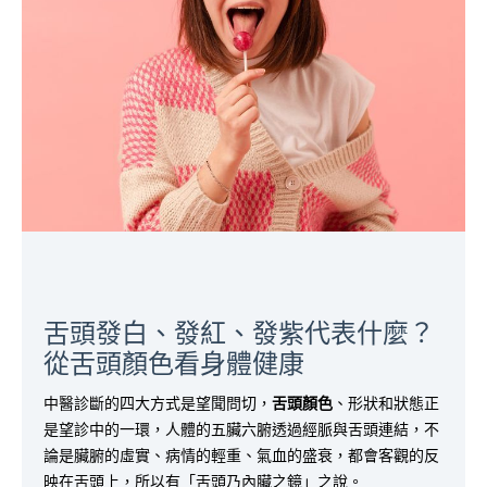
舌頭發白、發紅、發紫代表什麼？
從舌頭顏色看身體健康
中醫診斷的四大方式是望聞問切，
舌頭顏色
、形狀和狀態正
是望診中的一環，人體的五臟六腑透過經脈與舌頭連結，不
論是臟腑的虛實、病情的輕重、氣血的盛衰，都會客觀的反
映在舌頭上，所以有「舌頭乃內臟之鏡」之說。