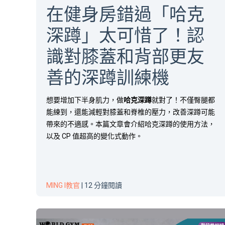
在健身房錯過「哈克
深蹲」太可惜了！認
識對膝蓋和背部更友
善的深蹲訓練機
想要增加下半身肌力，做
哈克深蹲
就對了！不僅臀腿都
能練到，還能減輕對膝蓋和脊椎的壓力，改善深蹲可能
帶來的不適感。本篇文章會介紹哈克深蹲的使用方法，
以及 CP 值超高的變化式動作。
MING I教官
| 12 分鐘閱讀