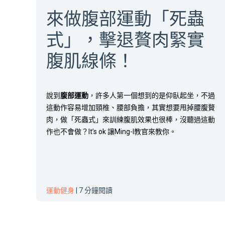
來做腹部運動「死蟲
式」，擊退贅肉緊實
腹肌線條！
說到
腹部運動
，許多人第一個想到的是仰臥起坐，不過
這動作容易增加頸椎、腰部負擔，其實想要甩掉腰腹贅
肉，做「死蟲式」來訓練腹肌效果也很棒，沒聽過這動
作也不會做？It’s ok 讓Ming-I教官來教你。
運動健身
| 7 分鐘閱讀